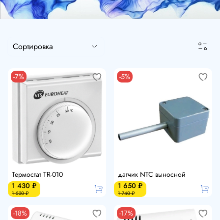
-7%
-5%
Термостат TR-010
датчик NTC выносной
1 430 ₽
1 650 ₽
1 530 ₽
1 740 ₽
-18%
-17%