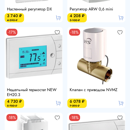
Настенный регулятор DX
Регулятор ARW 0,6 mini
3 740 ₽
4 208 ₽
4 590 ₽
5 100 ₽
-17%
-18%
Недельный термостат NEW
Клапан с приводом NVMZ
EH20.3
4 730 ₽
6 078 ₽
5 700 ₽
7 395 ₽
-18%
-18%