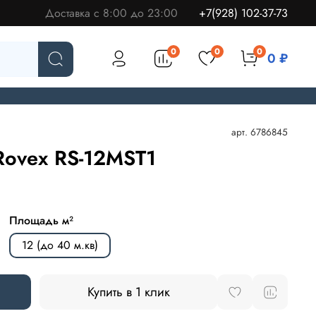
Доставка с 8:00 до 23:00
+7(928) 102-37-73
0
0
0
0 ₽
арт.
6786845
Rovex RS-12MST1
Площадь м²
12 (до 40 м.кв)
Купить в 1 клик