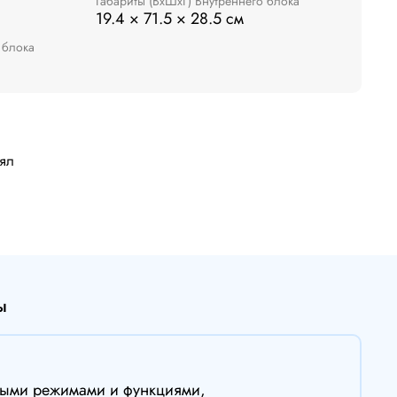
Габариты (ВxШxГ) Внутреннего блока
19.4 × 71.5 × 28.5 см
 блока
лял
ы
имыми режимами и функциями,