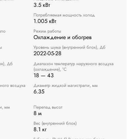
3.5 кВт
Потребляемая мощность холод
1.005 кВт
пло
Режим работы
Охлаждение и обогрев
ы
Уровень шума (внутренний блок), Дб
2022-05-28
к), Дб
Диапазон температур наружного воздуха
(охлаждение), °C
18 — 43
ного воздуха
Диаметр жидкой магистрали, мм
6.35
и, мм
Перепад высот
8 м
Вес (внутренний блок)
8.1 кг