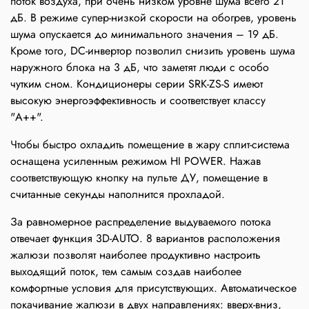
поток воздуха, при очень низком уровне шума всего 21
дБ. В режиме супер-низкой скорости на обогрев, уровень
шума опускается до минимального значения – 19 дБ.
Кроме того, DC-инвертор позволил снизить уровень шума
наружного блока на 3 дБ, что заметят люди с особо
чутким сном. Кондиционеры серии SRK-ZS-S имеют
высокую энергоэффективность и соответствует классу
"А++".
Чтобы быстро охладить помещение в жару сплит-система
оснащена усиленным режимом HI POWER. Нажав
соответствующую кнопку на пульте ДУ, помещение в
считанные секунды наполнится прохладой.
За равномерное распределение выдуваемого потока
отвечает функция 3D-AUTO. 8 вариантов расположения
жалюзи позволят наиболее продуктивно настроить
выходящий поток, тем самым создав наиболее
комфортные условия для присутствующих. Автоматическое
покачивание жалюзи в двух направлениях: вверх-вниз,