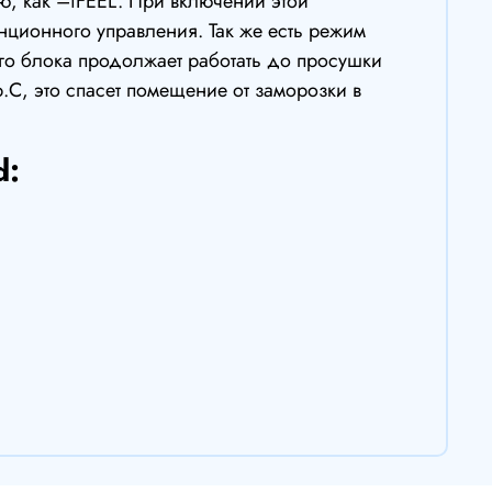
ю, как –iFEEL. При включении этой
анционного управления. Так же есть режим
го блока продолжает работать до просушки
.С, это спасет помещение от заморозки в
d: