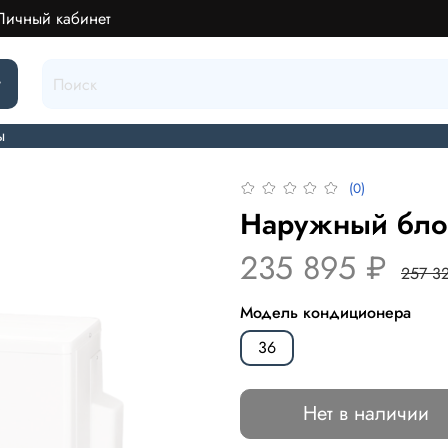
Личный кабинет
г
ы
(0)
Наружный блок
235 895 ₽
257 3
Модель кондиционера
36
Нет в наличии