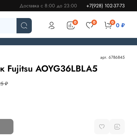
Доставка с 8:00 до 23:00
+7(928) 102-37-73
0
0
0
0 ₽
арт.
6786845
 Fujitsu AOYG36LBLA5
25 ₽