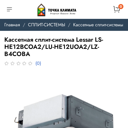
0
Главная
СПЛИТ-СИСТЕМЫ
Кассетные сплит-системы
Кассетная сплит-система Lessar LS-
HE12BCOA2/LU-HE12UOA2/LZ-
B4COBA
(0)