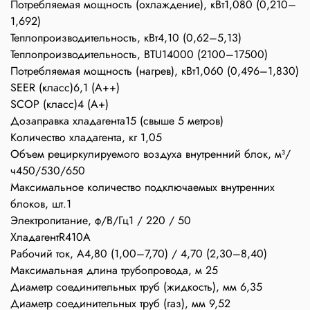
Потребляемая мощность (охлаждение), кВт
1,080 (0,210–
1,692)
Теплопроизводительность, кВт
4,10 (0,62–5,13)
Теплопроизводительность, BTU
14000 (2100–17500)
Потребляемая мощность (нагрев), кВт
1,060 (0,496–1,830)
SEER (класс)
6,1 (A++)
SCOP (класс)
4 (A+)
Дозаправка хладагента
15 (свыше 5 метров)
Количество хладагента, кг
1,05
Объем рециркулируемого воздуха внутренний блок, м³/
ч
450/530/650
Максимальное количество подключаемых внутренних
блоков, шт.
1
Электропитание, ф/В/Гц
1 / 220 / 50
Хладагент
R410A
Рабочий ток, А
4,80 (1,00–7,70) / 4,70 (2,30–8,40)
Максимальная длина трубопровода, м
25
Диаметр соединительных труб (жидкость), мм
6,35
Диаметр соединительных труб (газ), мм
9,52