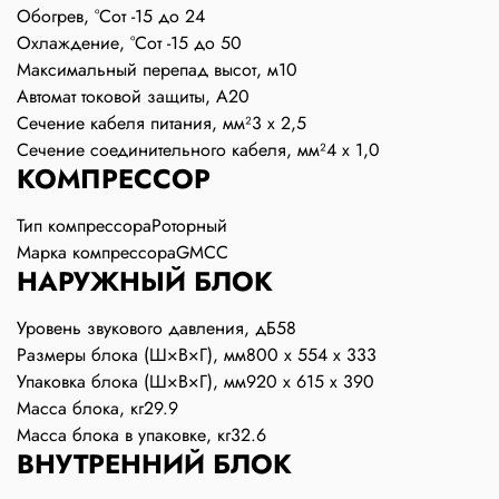
Обогрев, °С
от -15 до 24
Охлаждение, °С
от -15 до 50
Максимальный перепад высот, м
10
Автомат токовой защиты, A
20
Сечение кабеля питания, мм²
3 х 2,5
Сечение соединительного кабеля, мм²
4 х 1,0
КОМПРЕССОР
Тип компрессора
Роторный
Марка компрессора
GMCC
НАРУЖНЫЙ БЛОК
Уровень звукового давления, дБ
58
Размеры блока (Ш×В×Г), мм
800 x 554 x 333
Упаковка блока (Ш×В×Г), мм
920 x 615 x 390
Масса блока, кг
29.9
Масса блока в упаковке, кг
32.6
ВНУТРЕННИЙ БЛОК